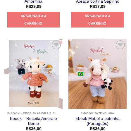
Amorinha
Abraça cortina Sapinho
R$
29,99
R$
17,99
ADICIONAR AO
ADICIONAR AO
CARRINHO
CARRINHO
Adicionar
Adicionar
a lista de
a lista de
desejos
desejos
E-BOOK - RECEITA AMORA E BENTO
E-BOOK FAZENDINHA
Ebook – Receita Amora e
Ebook Mabel a potrinha
Bento
(Português)
R$
36,00
R$
36,00