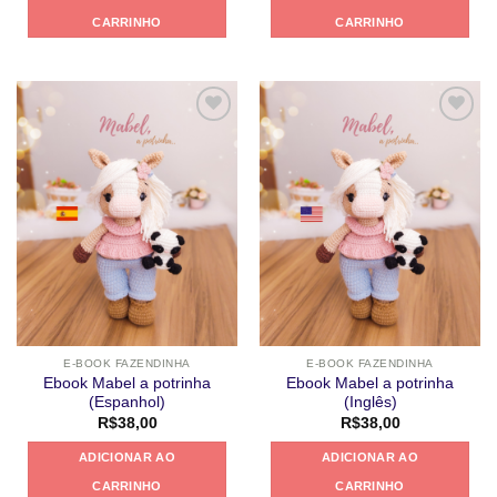
CARRINHO
CARRINHO
Adicionar
Adicionar
a lista de
a lista de
desejos
desejos
E-BOOK FAZENDINHA
E-BOOK FAZENDINHA
Ebook Mabel a potrinha
Ebook Mabel a potrinha
(Espanhol)
(Inglês)
R$
38,00
R$
38,00
ADICIONAR AO
ADICIONAR AO
CARRINHO
CARRINHO