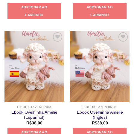
ADICIONAR AO
ADICIONAR AO
CARRINHO
CARRINHO
Adicionar
Adicionar
a lista de
a lista de
desejos
desejos
E-BOOK FAZENDINHA
E-BOOK FAZENDINHA
Ebook Ovelhinha Amélie
Ebook Ovelhinha Amélie
(Espanhol)
(Inglês)
R$
38,00
R$
38,00
ADICIONAR AO
ADICIONAR AO