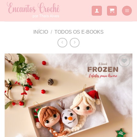
Skip
to
content
INÍCIO
/
TODOS OS E-BOOKS
Adicionar
a lista de
desejos