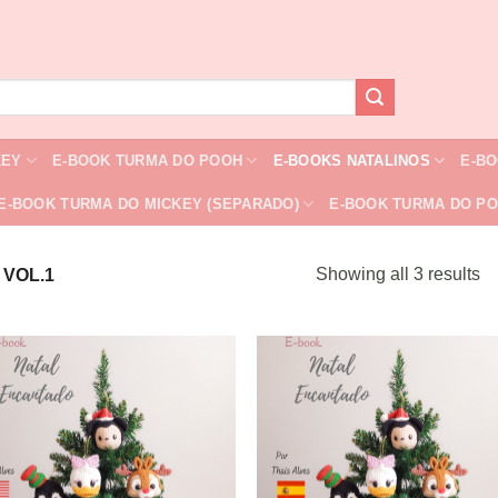
KEY
E-BOOK TURMA DO POOH
E-BOOKS NATALINOS
E-B
E-BOOK TURMA DO MICKEY (SEPARADO)
E-BOOK TURMA DO PO
Showing all 3 results
VOL.1
Adicionar
Adicio
a lista de
a lista
desejos
desej