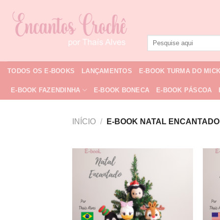
Skip
to
content
Pesquisar
por:
TODOS OS E-BOOKS
LANÇAMENTOS
E-BOOK TURMA DO MIC
E-BOOK FAZENDINHA
E-BOOK BONECA
E-BOOK PÁSCOA
INÍCIO
/
E-BOOK NATAL ENCANTADO 
Adicionar
a lista de
desejos