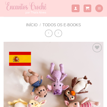
Skip
to
content
INÍCIO
/
TODOS OS E-BOOKS
Adicionar
a lista de
desejos